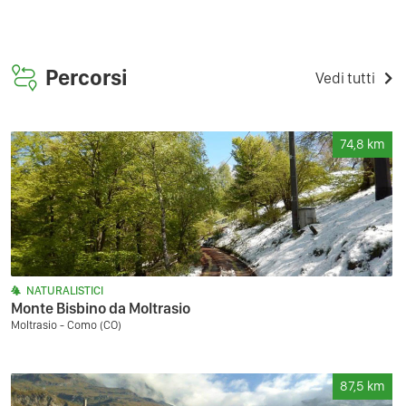
Percorsi
Vedi tutti
74,8
km
NATURALISTICI
Monte Bisbino da Moltrasio
Moltrasio - Como (CO)
87,5
km