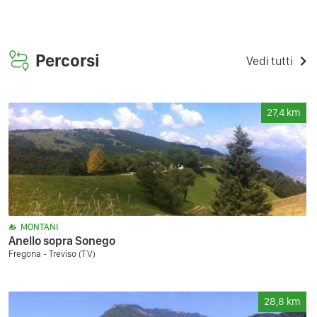
Percorsi
Vedi tutti
27,4
km
MONTANI
Anello sopra Sonego
Fregona - Treviso (TV)
28,8
km