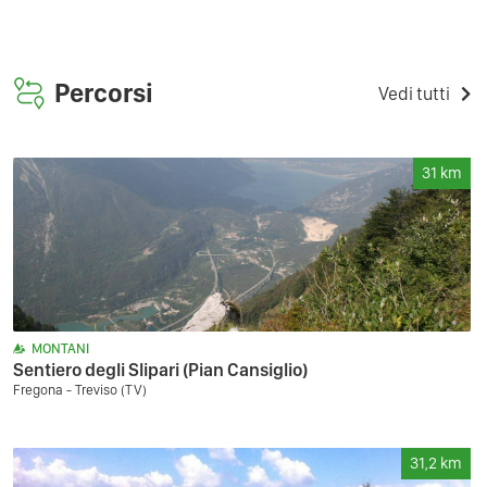
Percorsi
Vedi tutti
31
km
MONTANI
Sentiero degli Slipari (Pian Cansiglio)
Fregona - Treviso (TV)
31,2
km