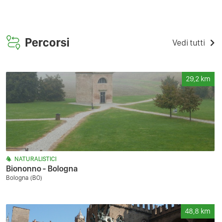
Percorsi
Vedi tutti
29,2
km
NATURALISTICI
Biononno - Bologna
Bologna (BO)
48,8
km