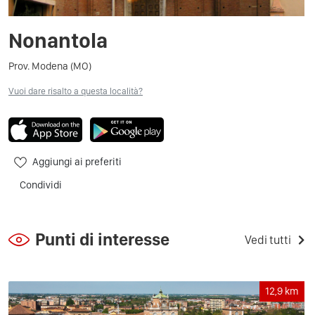
Nonantola
Prov. Modena (MO)
Vuoi dare risalto a questa località?
Aggiungi ai preferiti
Condividi
Punti di interesse
Vedi tutti
12,9
km