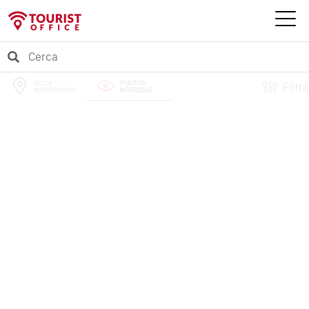
NIZZA
PUNTI DI
Filtra
MONFERRATO
INTERESSE
PERCORSI
EVENTI