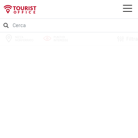
NIZZA
PUNTI DI
Filtra
MONFERRATO
INTERESSE
PERCORSI
EVENTI