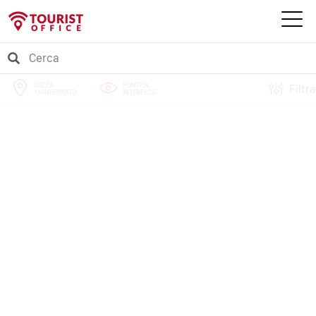
NIZZA
PUNTI DI
Filtra
MONFERRATO
INTERESSE
PERCORSI
EVENTI