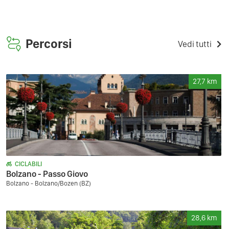
Percorsi
Vedi tutti
27,7
km
CICLABILI
Bolzano - Passo Giovo
Bolzano - Bolzano/Bozen (BZ)
28,6
km