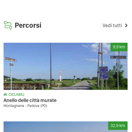
Percorsi
Vedi tutti
9,9
km
CICLABILI
Anello delle città murate
Montagnana - Padova (PD)
32,9
km