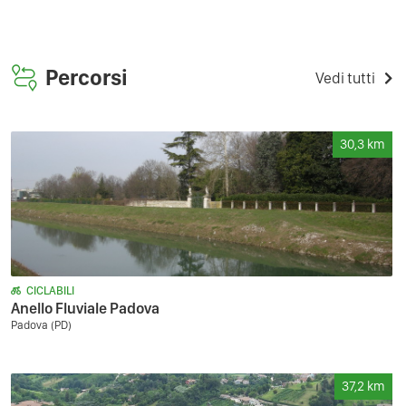
Percorsi
Vedi tutti
30,3
km
CICLABILI
Anello Fluviale Padova
Padova (PD)
37,2
km