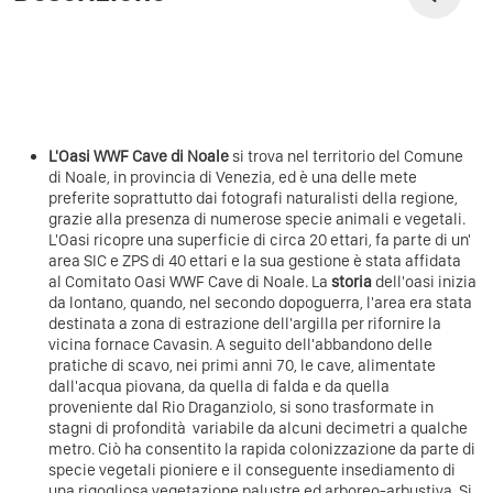
L'Oasi WWF Cave di Noale
si trova nel territorio del Comune
di Noale, in provincia di Venezia, ed è una delle mete
preferite soprattutto dai fotografi naturalisti della regione,
grazie alla presenza di numerose specie animali e vegetali.
L'Oasi ricopre una superficie di circa 20 ettari, fa parte di un'
area SIC e ZPS di 40 ettari e la sua gestione è stata affidata
al Comitato Oasi WWF Cave di Noale. La
storia
dell'oasi inizia
da lontano, quando, nel secondo dopoguerra, l'area era stata
destinata a zona di estrazione dell'argilla per rifornire la
vicina fornace Cavasin. A seguito dell'abbandono delle
pratiche di scavo, nei primi anni 70, le cave, alimentate
dall'acqua piovana, da quella di falda e da quella
proveniente dal Rio Draganziolo, si sono trasformate in
stagni di profondità variabile da alcuni decimetri a qualche
metro. Ciò ha consentito la rapida colonizzazione da parte di
specie vegetali pioniere e il conseguente insediamento di
una rigogliosa vegetazione palustre ed arboreo-arbustiva. Si