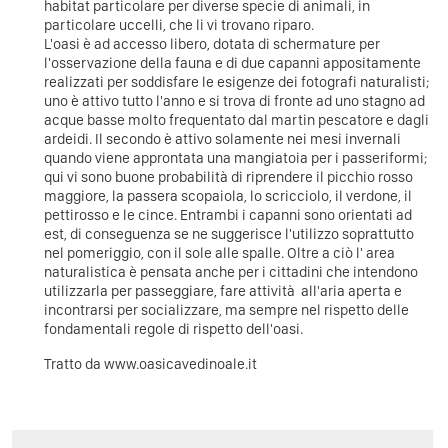
habitat particolare per diverse specie di animali, in
particolare uccelli, che li vi trovano riparo.
L'oasi è ad accesso libero, dotata di schermature per
l'osservazione della fauna e di due capanni appositamente
realizzati per soddisfare le esigenze dei fotografi naturalisti;
uno è attivo tutto l'anno e si trova di fronte ad uno stagno ad
acque basse molto frequentato dal martin pescatore e dagli
ardeidi. Il secondo è attivo solamente nei mesi invernali
quando viene approntata una mangiatoia per i passeriformi;
qui vi sono buone probabilità di riprendere il picchio rosso
maggiore, la passera scopaiola, lo scricciolo, il verdone, il
pettirosso e le cince. Entrambi i capanni sono orientati ad
est, di conseguenza se ne suggerisce l'utilizzo soprattutto
nel pomeriggio, con il sole alle spalle. Oltre a ciò l' area
naturalistica è pensata anche per i cittadini che intendono
utilizzarla per passeggiare, fare attività all'aria aperta e
incontrarsi per socializzare, ma sempre nel rispetto delle
fondamentali regole di rispetto dell'oasi.
Tratto da www.oasicavedinoale.it