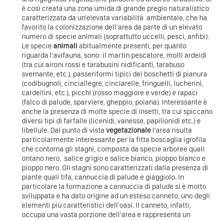
è così creata una zona umida di grande pregio naturalistico
caratterizzata da un'elevata variabilità ambientale, che ha
favorito la colonizzazione dell'area da parte di un elevato
numero di specie animali (soprattutto uccelli, pesci, anfibi).
Le specie
animali
abitualmente presenti, per quanto
riguarda l'avifauna, sono: il martin pescatore, molti ardeidi
(tra cui aironi rossi e tarabusini nidificanti, tarabuso
svernante, etc.), passeriformi tipici dei boschetti di pianura
(codibugnoli, cinciallegre, cinciarelle, fringuelli, lucherini,
cardellini, etc.), picchi (rosso maggiore e verde) e rapaci
(falco di palude, sparviere, gheppio, poiana). Interessante è
anche la presenza di molte specie di insetti, tra cui spiccano
diversi tipi di farfalle (licenidi, vanesse, papilionidi etc.) e
libellule. Dal punto di vista
vegetazionale
l'area risulta
particolarmente interessante per la fitta boscaglia igrofila
che contorna gli stagni, composta da specie arboree quali
ontano nero, salice grigio e salice bianco, pioppo bianco e
pioppo nero. Gli stagni sono caratterizzati dalla presenza di
piante quali tifa, cannuccia di palude e giaggiolo. In
particolare la formazione a cannuccia di palude si è molto
sviluppata e ha dato origine ad un esteso canneto, uno degli
elementi più caratteristici dell'oasi. Il canneto, infatti,
occupa una vasta porzione dell'area e rappresenta un