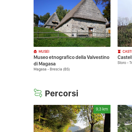
MUSEI
CAST
Museo etnografico della Valvestino
Castel
Storo - T
di Magasa
Magasa - Brescia (BS)
Percorsi
9,3
km