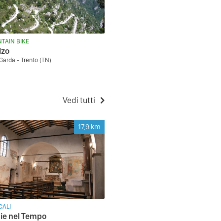
TAIN BIKE
lzo
 Garda - Trento (TN)
Vedi tutti
17,9
km
CALI
ie nel Tempo