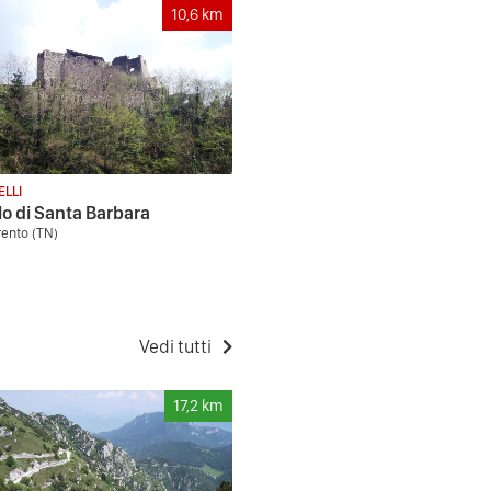
10,6
km
ELLI
lo di Santa Barbara
rento (TN)
Vedi tutti
17,2
km