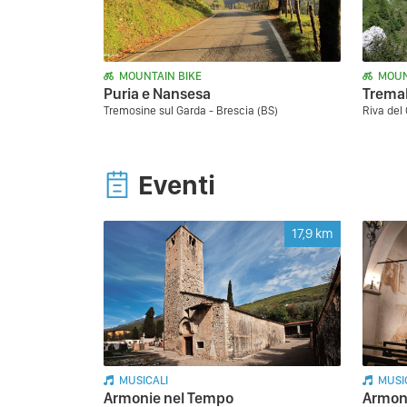
MOUNTAIN BIKE
MOUN
Puria e Nansesa
Trema
Tremosine sul Garda - Brescia (BS)
Riva del
Eventi
17,9
km
MUSICALI
MUSI
Armonie nel Tempo
Armon