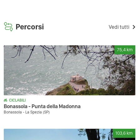
Percorsi
Vedi tutti
75,4
km
CICLABILI
Bonassola - Punta della Madonna
Bonassola - La Spezia (SP)
103,6
km