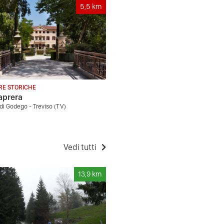
5,5
km
RE STORICHE
Caprera
 di Godego - Treviso (TV)
Vedi tutti
13,9
km