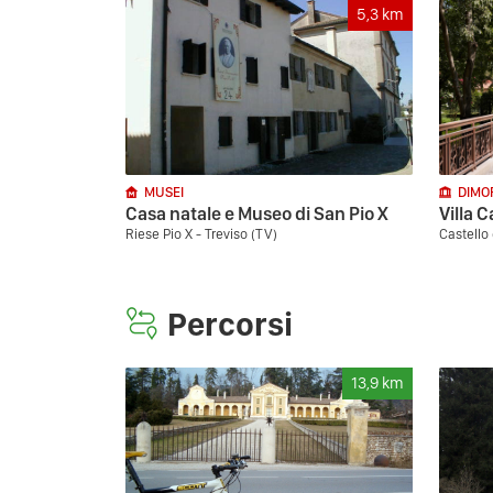
5,3
km
MUSEI
DIMO
Casa natale e Museo di San Pio X
Villa 
Riese Pio X - Treviso (TV)
Castello
Percorsi
13,9
km