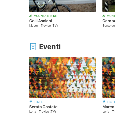
MOUNTAIN BIKE
MONT
Colli Asolani
Campo 
Maser - Treviso (TV)
Borso de
Eventi
FESTE
FEST
Serata Costate
Marco 
Loria - Treviso (TV)
Loria - T