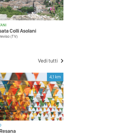
ANI
sata Colli Asolani
reviso (TV)
Vedi tutti
4,1
km
O
 Resana