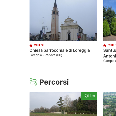
CHIESE
CHIE
Chiesa parrocchiale di Loreggia
Santua
Loreggia - Padova (PD)
Antoni
Camposa
Percorsi
17,9
km