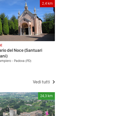
2,4
km
SE
rio del Noce (Santuari
ani)
mpiero - Padova (PD)
Vedi tutti
24,3
km