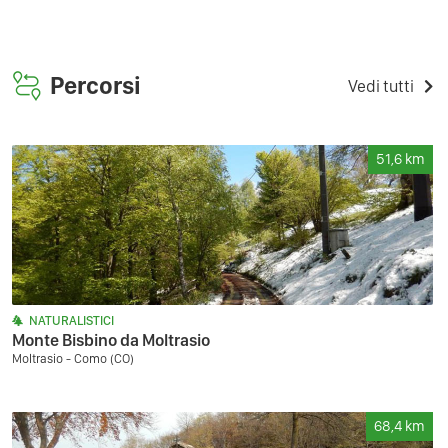
Percorsi
Vedi tutti
51,6
km
NATURALISTICI
Monte Bisbino da Moltrasio
Moltrasio - Como (CO)
68,4
km