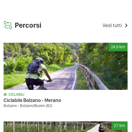
Percorsi
Vedi tutti
24,9
km
CICLABILI
Ciclabile Bolzano - Merano
Bolzano - Bolzano/Bozen (BZ)
27
km