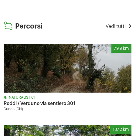
Percorsi
Vedi tutti
79,9
km
NATURALISTICI
Roddi / Verduno via sentiero 301
Cuneo (CN)
137,2
km