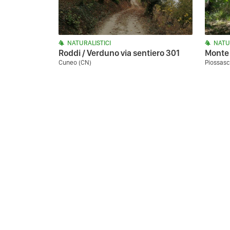
NATURALISTICI
NATU
Roddi / Verduno via sentiero 301
Monte 
Cuneo (CN)
Piossasc