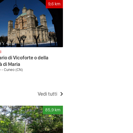
9,6
km
I
rio di Vicoforte o della
à di Maria
e - Cuneo (CN)
Vedi tutti
85,9
km