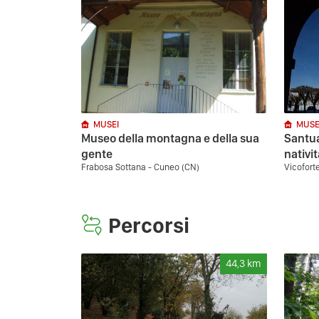
MUSEI
MUSE
Museo della montagna e della sua
Santua
gente
nativit
Frabosa Sottana - Cuneo (CN)
Vicofort
Percorsi
44,3
km