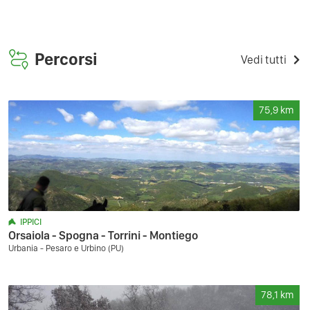
Percorsi
Vedi tutti
75,9
km
IPPICI
Orsaiola - Spogna - Torrini - Montiego
Urbania - Pesaro e Urbino (PU)
78,1
km