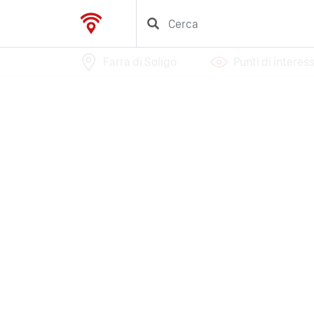
Farra di Soligo
Punti di interes