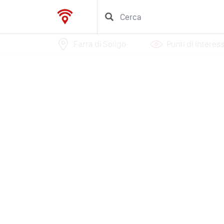
Farra di Soligo
Punti di interes