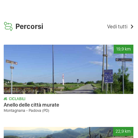
Percorsi
Vedi tutti
19,9
km
CICLABILI
Anello delle città murate
Montagnana - Padova (PD)
22,9
km