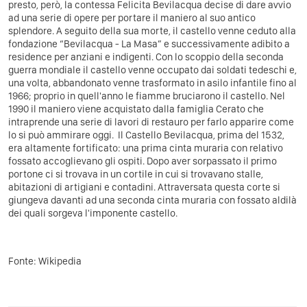
presto, però, la contessa Felicita Bevilacqua decise di dare avvio
ad una serie di opere per portare il maniero al suo antico
splendore. A seguito della sua morte, il castello venne ceduto alla
fondazione “Bevilacqua - La Masa” e successivamente adibito a
residence per anziani e indigenti. Con lo scoppio della seconda
guerra mondiale il castello venne occupato dai soldati tedeschi e,
una volta, abbandonato venne trasformato in asilo infantile fino al
1966; proprio in quell'anno le fiamme bruciarono il castello. Nel
1990 il maniero viene acquistato dalla famiglia Cerato che
intraprende una serie di lavori di restauro per farlo apparire come
lo si può ammirare oggi. Il Castello Bevilacqua, prima del 1532,
era altamente fortificato: una prima cinta muraria con relativo
fossato accoglievano gli ospiti. Dopo aver sorpassato il primo
portone ci si trovava in un cortile in cui si trovavano stalle,
abitazioni di artigiani e contadini. Attraversata questa corte si
giungeva davanti ad una seconda cinta muraria con fossato aldilà
dei quali sorgeva l'imponente castello.
Fonte: Wikipedia