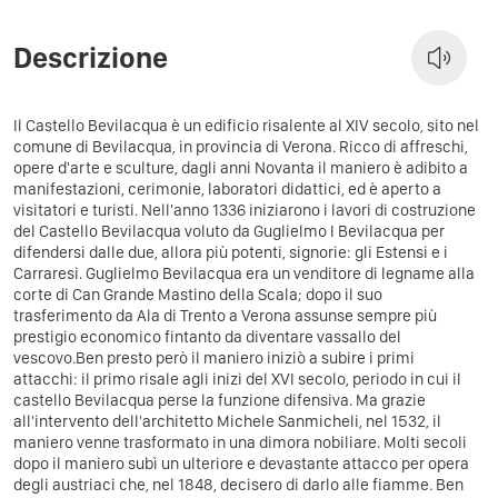
Descrizione
Il Castello Bevilacqua è un edificio risalente al XIV secolo, sito nel
comune di Bevilacqua, in provincia di Verona. Ricco di affreschi,
opere d'arte e sculture, dagli anni Novanta il maniero è adibito a
manifestazioni, cerimonie, laboratori didattici, ed è aperto a
visitatori e turisti. Nell'anno 1336 iniziarono i lavori di costruzione
del Castello Bevilacqua voluto da Guglielmo I Bevilacqua per
difendersi dalle due, allora più potenti, signorie: gli Estensi e i
Carraresi. Guglielmo Bevilacqua era un venditore di legname alla
corte di Can Grande Mastino della Scala; dopo il suo
trasferimento da Ala di Trento a Verona assunse sempre più
prestigio economico fintanto da diventare vassallo del
vescovo.Ben presto però il maniero iniziò a subire i primi
attacchi: il primo risale agli inizi del XVI secolo, periodo in cui il
castello Bevilacqua perse la funzione difensiva. Ma grazie
all'intervento dell'architetto Michele Sanmicheli, nel 1532, il
maniero venne trasformato in una dimora nobiliare. Molti secoli
dopo il maniero subì un ulteriore e devastante attacco per opera
degli austriaci che, nel 1848, decisero di darlo alle fiamme. Ben