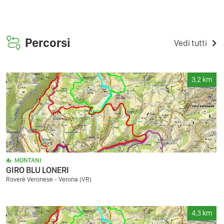
Percorsi
Vedi tutti
3,2
km
MONTANI
GIRO BLU LONERI
Roverè Veronese - Verona (VR)
4,3
km