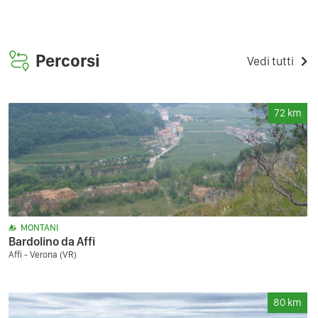
Percorsi
Vedi tutti
72
km
MONTANI
Bardolino da Affi
Affi - Verona (VR)
80
km