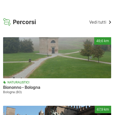
Percorsi
Vedi tutti
49,6
km
NATURALISTICI
Biononno - Bologna
Bologna (BO)
67,9
km