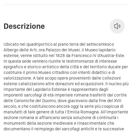
Descrizione
Ubicato nel quadriportico al piano terra del settecentesco
Albergo delle Arti, ora Palazzo dei Musei, il Museo lapidario
estense, venne istituito nel 1828 da Francesco IV d’Austria-Este.
In questa sede vennero riunite le testimonianze di interesse
epigrafico e storico-artistico della città e del territorio ducale per
costituire il primo Museo cittadino con intenti didattici e di
valorizzazione. A tale scopo opere provenienti dalle collezioni
estensi catalizzarono altre donazioni ed acquisizioni. Il nucleo più
importante del Lapidario Estense è rappresentato dagli
imponenti sarcofagi di età imperiale romana trasferiti dal cortile
delle Canoniche del Duomo, dove giacevano dalla fine del XVII
secolo, e che costituiscono ancora oggi la serie più cospicua di
manufatti di tale genere di tutta l’Emilia Romagna. All'importante
sezione romana si affiancano senza soluzione di continuità i
monumenti della sezione medievale e rinascimentale che
documentano il reimpiego dei sarcofagi antichi e le successive