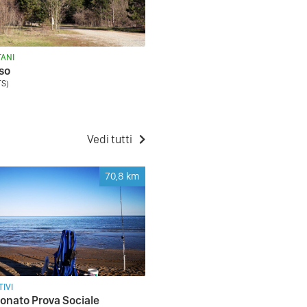
ANI
so
TS)
Vedi tutti
70,8
km
IVI
nato Prova Sociale