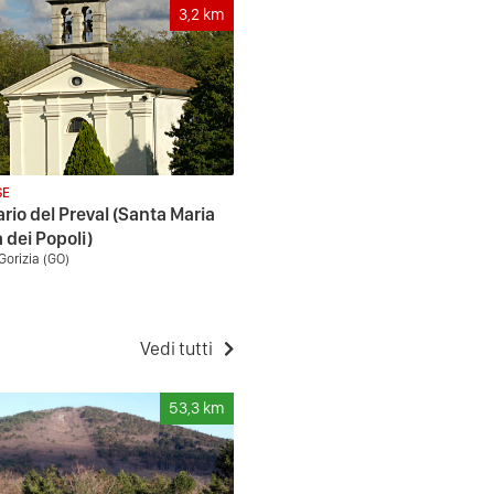
3,2
km
SE
rio del Preval (Santa Maria
 dei Popoli)
Gorizia (GO)
Vedi tutti
53,3
km