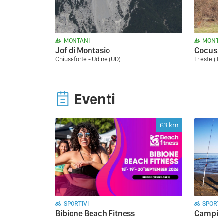
MONTANI
MONT
Jof di Montasio
Cocus
Chiusaforte - Udine (UD)
Trieste (
Eventi
63
km
SPORTIVI
SPORT
Bibione Beach Fitness
Campio