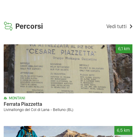
Percorsi
Vedi tutti
6,1
km
MONTANI
Ferrata Piazzetta
Livinallongo del Col di Lana - Belluno (BL)
6,5
km