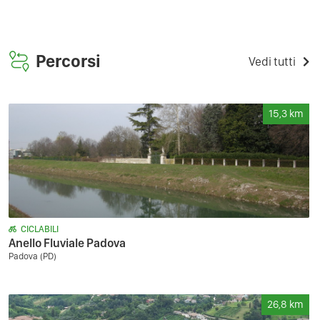
Percorsi
Vedi tutti
15,3
km
CICLABILI
Anello Fluviale Padova
Padova (PD)
26,8
km