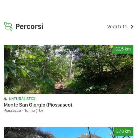
Percorsi
Vedi tutti
36,5
km
NATURALISTICI
Monte San Giorgio (Piossasco)
Piossasco - Torino (TO)
37,6
km