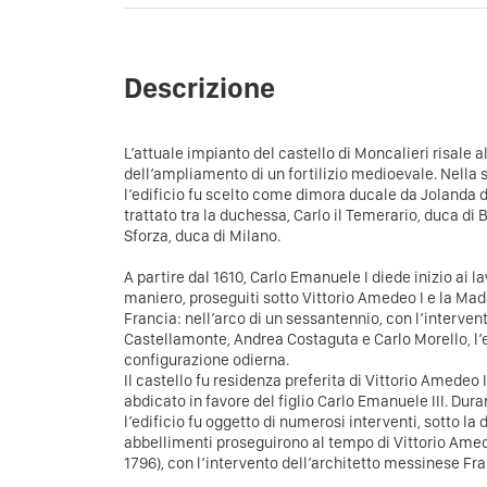
Descrizione
L’attuale impianto del castello di Moncalieri risale al
dell’ampliamento di un fortilizio medioevale. Nell
l’edificio fu scelto come dimora ducale da Jolanda di 
trattato tra la duchessa, Carlo il Temerario, duca di
Sforza, duca di Milano.
A partire dal 1610, Carlo Emanuele I diede inizio ai 
maniero, proseguiti sotto Vittorio Amedeo I e la Ma
Francia: nell’arco di un sessantennio, con l’interven
Castellamonte, Andrea Costaguta e Carlo Morello, l’e
configurazione odierna.
Il castello fu residenza preferita di Vittorio Amedeo 
abdicato in favore del figlio Carlo Emanuele III. Dura
l’edificio fu oggetto di numerosi interventi, sotto la 
abbellimenti proseguirono al tempo di Vittorio Amed
1796), con l’intervento dell’architetto messinese F