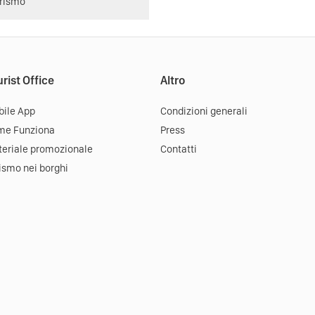
urismo
rist Office
Altro
ile App
Condizioni generali
me Funziona
Press
eriale promozionale
Contatti
ismo nei borghi