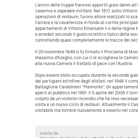
L’arrivo delle truppe francesi apportò gravi danni all
caserma e ospedale militare. Nel 1817, sotto Vittorio
operazioni di restauro: furono allora realizzati lo s
Carrara e la cavallerizza in fondo al cortile principal
appartamenti di Vittorio Emanuele II e della regina M
e arredati secondo il gusto eclettico tipico della s
cancellando quasi completamente le tracce dei seco
Il 20 novembre 1849 vi fu firmato il Proclama di Mon
Massimo d’Azeglio, con cui il re scioglieva la Camer
alla nuova Camera il trattato di pace con l’Austria.
Dopo essere stato occupato durante la seconda guer
dai partigiani ed infine dagli sfollati, nel 1948 il co
Battaglione Carabinieri “Piemonte”. Gli appartamenti 
aperti al pubblico nel 1991. Il 5 aprile del 2008 il tor
colpito da un violento incendio che ha reso necessar
visita e un nuovo ciclo di restauri. Attualmente il Ca
visitabile ma tornerà nuovamente a esserlo nel cors
Inserito da: