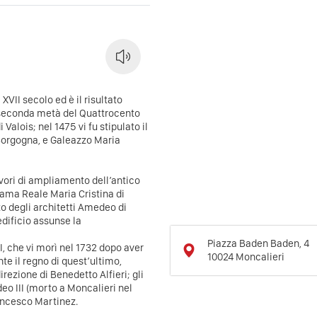
 XVII secolo ed è il risultato
a seconda metà del Quattrocento
Valois; nel 1475 vi fu stipulato il
 Borgogna, e Galeazzo Maria
lavori di ampliamento dell’antico
dama Reale Maria Cristina di
to degli architetti Amedeo di
dificio assunse la
Piazza Baden Baden, 4
II, che vi morì nel 1732 dopo aver
10024
Moncalieri
nte il regno di quest’ultimo,
direzione di Benedetto Alfieri; gli
eo III (morto a Moncalieri nel
rancesco Martinez.