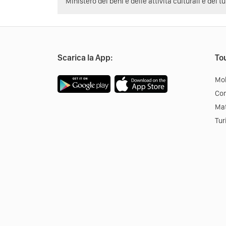
Ministero dei beni e delle attività culturali e del t
Scarica la App:
Tou
Mob
Co
Mat
Tur