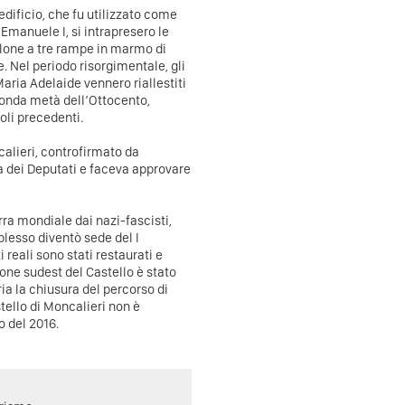
’edificio, che fu utilizzato come
 Emanuele I, si intrapresero le
calone a tre rampe in marmo di
e. Nel periodo risorgimentale, gli
aria Adelaide vennero riallestiti
econda metà dell’Ottocento,
li precedenti.
calieri, controfirmato da
a dei Deputati e faceva approvare
ra mondiale dai nazi-fascisti,
mplesso diventò sede del I
reali sono stati restaurati e
rione sudest del Castello è stato
ia la chiusura del percorso di
stello di Moncalieri non è
o del 2016.