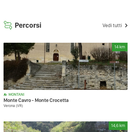
Percorsi
Vedi tutti
14
km
MONTANI
Monte Cavro - Monte Crocetta
Verona (VR)
14,6
km