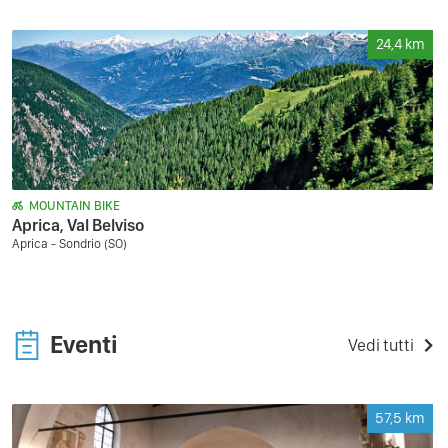
24,4
km
MOUNTAIN BIKE
Aprica, Val Belviso
Aprica - Sondrio (SO)
Eventi
Vedi tutti
57,5
km