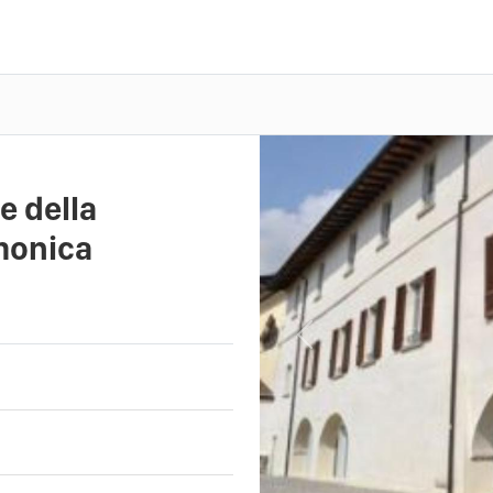
e della
amonica
Previous