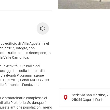
co edificio di Villa Agostani nel
ggio 2014, integra, con
incise sulle rocce e ricompone, in
lla Valle Camonica.
lle Attività Culturali e del
Paesaggistici della Lombardia
,
rdia
(Fondi Programmazione
 LOTTO 2010; Fondi
ARCUS
2010-
Valle Camonica
-
Fondazione
Sede via San Martino, 7
suo straordinario complesso di
25044
Capo di Ponte
nti alla Preistoria. Se dunque è
i queste antiche popolazioni, meno