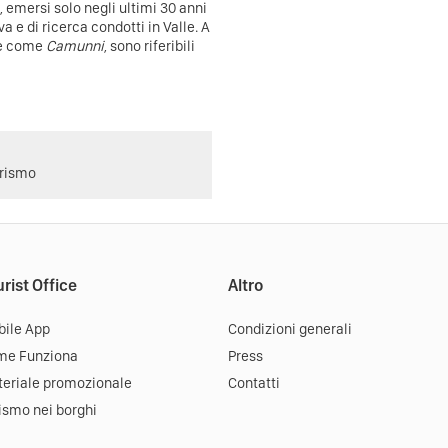
, emersi solo negli ultimi 30 anni
 e di ricerca condotti in Valle. A
te come
Camunni
, sono riferibili
urismo
rist Office
Altro
ile App
Condizioni generali
me Funziona
Press
eriale promozionale
Contatti
ismo nei borghi