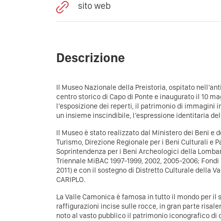
sito web
Descrizione
Il Museo Nazionale della Preistoria, ospitato nell’anti
centro storico di Capo di Ponte e inaugurato il 10 ma
l’esposizione dei reperti, il patrimonio di immagini 
un insieme inscindibile, l’espressione identitaria de
Il Museo è stato realizzato dal
Ministero dei Beni e de
Turismo
,
Direzione Regionale per i Beni Culturali e 
Soprintendenza per i Beni Archeologici della Lomba
Triennale MiBAC 1997-1999, 2002, 2005-2006; Fondi
2011) e con il sostegno di
Distretto Culturale della 
CARIPLO
.
La Valle Camonica è famosa in tutto il mondo per il 
raffigurazioni incise sulle rocce, in gran parte risale
noto al vasto pubblico il patrimonio iconografico d