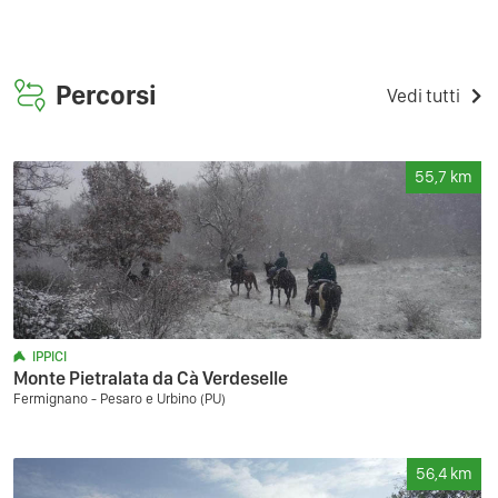
Percorsi
Vedi tutti
55,7
km
IPPICI
Monte Pietralata da Cà Verdeselle
Fermignano - Pesaro e Urbino (PU)
56,4
km