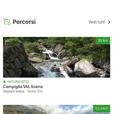
Percorsi
Vedi tutti
35
km
NATURALISTICI
Campiglia VAL Soana
Valprato Soana - Torino (TO)
52,4
km