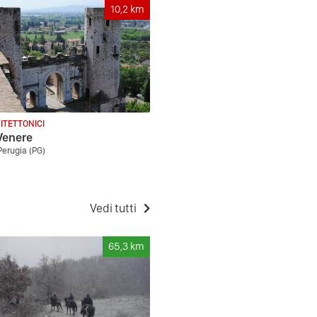
10,2
km
ITETTONICI
Venere
Perugia (PG)
Vedi tutti
65,3
km