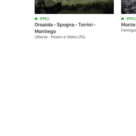
IPPICI
IPPICI
Orsaiola - Spogna - Torrini -
Monte 
Fermigna
Montiego
Urbania - Pesaro e Urbino (PU)