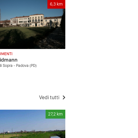
6,3
km
MENTI
Widmann
di Sopra - Padova (PD)
Vedi tutti
27,2
km