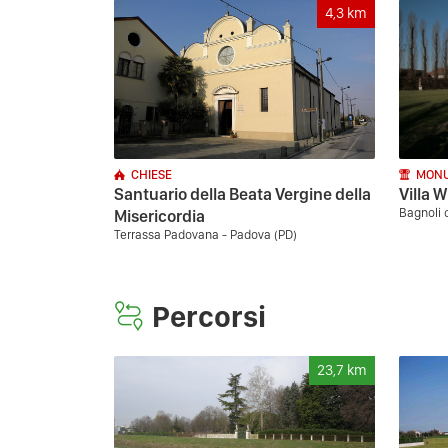
4,3
km
CHIESE
MONU
Santuario della Beata Vergine della
Villa 
Bagnoli 
Misericordia
Terrassa Padovana - Padova (PD)
Percorsi
23,7
km