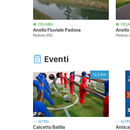
CICLABILI
CICLA
Anello Fluviale Padova
Anello
Padova (PD)
Padova (
Eventi
12,6
km
ALTRO
ALTR
Calcetto Balilla
Antica