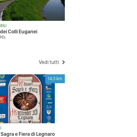
BILI
 dei Colli Euganei
PD)
Vedi tutti
14,3
km
O
 Sagra e Fiera di Legnaro