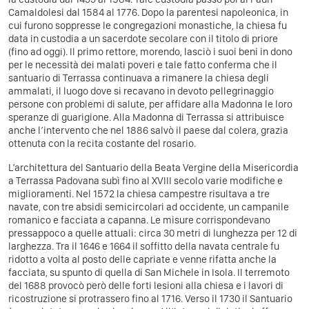
Camaldolesi dal 1584 al 1776. Dopo la parentesi napoleonica, in
cui furono soppresse le congregazioni monastiche, la chiesa fu
data in custodia a un sacerdote secolare con il titolo di priore
(fino ad oggi). Il primo rettore, morendo, lasciò i suoi beni in dono
per le necessità dei malati poveri e tale fatto conferma che il
santuario di Terrassa continuava a rimanere la chiesa degli
ammalati, il luogo dove si recavano in devoto pellegrinaggio
persone con problemi di salute, per affidare alla Madonna le loro
speranze di guarigione. Alla Madonna di Terrassa si attribuisce
anche l’intervento che nel 1886 salvò il paese dal colera, grazia
ottenuta con la recita costante del rosario.
L’architettura del Santuario della Beata Vergine della Misericordia
a Terrassa Padovana subì fino al XVIII secolo varie modifiche e
miglioramenti. Nel 1572 la chiesa campestre risultava a tre
navate, con tre absidi semicircolari ad occidente, un campanile
romanico e facciata a capanna. Le misure corrispondevano
pressappoco a quelle attuali: circa 30 metri di lunghezza per 12 di
larghezza. Tra il 1646 e 1664 il soffitto della navata centrale fu
ridotto a volta al posto delle capriate e venne rifatta anche la
facciata, su spunto di quella di San Michele in Isola. Il terremoto
del 1688 provocò però delle forti lesioni alla chiesa e i lavori di
ricostruzione si protrassero fino al 1716. Verso il 1730 il Santuario