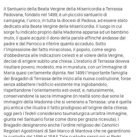
Il Santuario della Beata Vergine della Misericordia a Terrassa
Padovana, fondato nel 1499, è un piccolo santuario di
campagna, l’unico, in tutta la diocesi di Padova, ad essere stato
dedicato alla Beata Vergine della Misericordia. Il luogo in cui
sorge fu indicato proprio dalla Madonna apparsa ad un bambino
muto, il quale acquisì il dono della parola affinché andasse dal
padre e dal Parroco a riferire quanto accaduto. Sotto
l’impressione del fatto miracoloso, il popolo, come segno
d’obbedienza alle indicazioni celesti e al volere della Vergine,
decise di erigere subito una chiesa. L’oratorio di Terrassa doveva
risultare povero, modesto, ma in muratura, con un’immagine di
Maria quasi certamente dipinta. Nel 1499 l’importante famiglia
dei Bragadin di Terrassa dette inizio alla nuova costruzione, forse
senza abbattere l’edificio esistente ma inglobandolo,
rispettandone l’orientamento est-ovest, e, naturalmente,
conservandone la sacra immagine (in realtà sono due sono le
immagini della Madonna che si venerano a Terrassa: una è quella
più antica che illustra il fatto prodigioso all’origine della chiesa;
oggi però i fedeli considerano taumaturgica un’altra immagine,
giunta nel Santuario forse come dono per grazia ricevuta). I
Bragadin designarono anche l’ordine religioso dei Canonici
Regolari Agostiniani di San Marco di Mantova che ne garantirono
la custodia dal 1499 al 1584. Tale custodia passò poi ai Padri