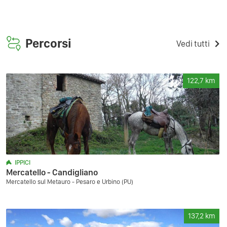
Percorsi
Vedi tutti
122,7
km
IPPICI
Mercatello - Candigliano
Mercatello sul Metauro - Pesaro e Urbino (PU)
137,2
km