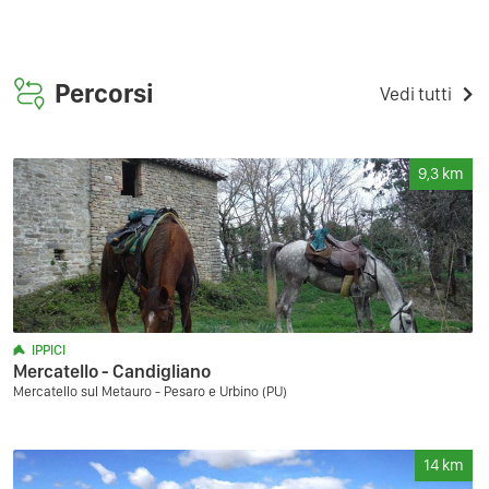
Percorsi
Vedi tutti
9,3
km
IPPICI
Mercatello - Candigliano
Mercatello sul Metauro - Pesaro e Urbino (PU)
14
km