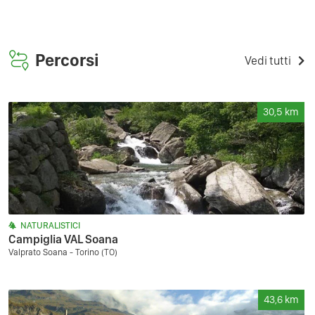
Percorsi
Vedi tutti
30,5
km
NATURALISTICI
Campiglia VAL Soana
Valprato Soana - Torino (TO)
43,6
km