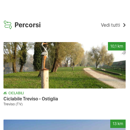
Percorsi
Vedi tutti
10,1
km
CICLABILI
Ciclabile Treviso - Ostiglia
Treviso (TV)
13
km