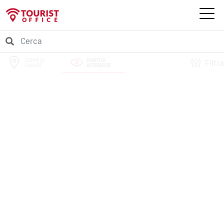
ZOPPÈ DI
PUNTI DI
Filtra
CADORE
INTERESSE
PERCORSI
EVENTI