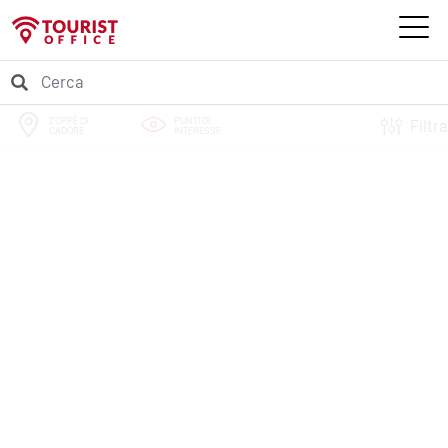
ZOPPÈ DI
PUNTI DI
Filtra
CADORE
INTERESSE
PERCORSI
EVENTI