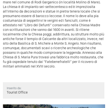
mare nel comune di Rodi Garganico (in località Molino di Mare).
La chiesa è di impianto sei-settecentesco ed è impreziosita
all'interno da decorazioni e statue in pietra tenera locale che si
presumano essere di barocco leccese. Il nome lo deve alla pia
costumanza di seppellirvi le vergini ed i fanciulli, come è
attestato nel “Libro dei Defunti” conservato nella Chiesa Madre
con scritturazioni che vanno dal 1600 in avanti. Si ritiene
localmente che la Chiesa poggi, addirittura, su strutture molto più
antiche forse il tempio di Calcante da altri localizzato, invece, nel
sito della Basilica di S. Michele a Monte S. Angelo. Non risultano,
comunque, documentati scavi o ricerche archeologiche che
possano in qualche modo comprovare la leggenda. Annesso alla
Chiesa di S. Maria Pura trovasi una fabbrica molto restaurata, che
fu già ospedale tenuto dai “Fatebenefratelli” per il ricovero di
militari ammalati nel XVIII secolo.
Inserito da:
Tourist Office