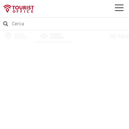
VICO DEL
PUNTI DI
Filtra
GARGANO
INTERESSE
PERCORSI
EVENTI