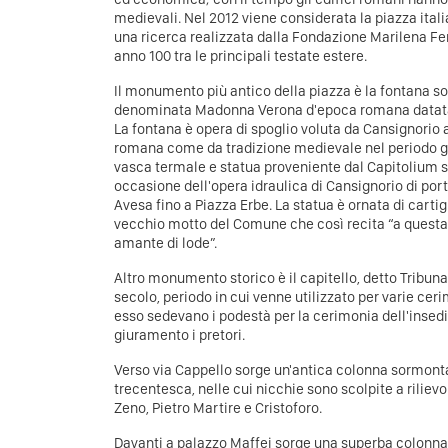
medievali. Nel 2012 viene considerata la piazza it
una ricerca realizzata dalla Fondazione Marilena Fer
anno 100 tra le principali testate estere.
Il monumento più antico della piazza è la fontana s
denominata Madonna Verona d'epoca romana datata 
La fontana è opera di spoglio voluta da Cansignori
romana come da tradizione medievale nel periodo go
vasca termale e statua proveniente dal Capitolium s
occasione dell'opera idraulica di Cansignorio di porta
Avesa fino a Piazza Erbe. La statua è ornata di cartig
vecchio motto del Comune che così recita “a questa c
amante di lode”.
Altro monumento storico è il capitello, detto Tribuna.
secolo, periodo in cui venne utilizzato per varie ceri
esso sedevano i podestà per la cerimonia dell'inse
giuramento i pretori.
Verso via Cappello sorge un'antica colonna sormonta
trecentesca, nelle cui nicchie sono scolpite a rilievo 
Zeno, Pietro Martire e Cristoforo.
Davanti a palazzo Maffei sorge una superba colonna