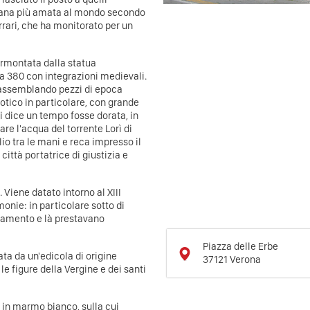
aliana più amata al mondo secondo
rari, che ha monitorato per un
ormontata dalla statua
380 con integrazioni medievali.
o assemblando pezzi di epoca
tico in particolare, con grande
i dice un tempo fosse dorata, in
re l'acqua del torrente Lorì di
lio tra le mani e reca impresso il
ittà portatrice di giustizia e
 Viene datato intorno al XIII
monie: in particolare sotto di
diamento e là prestavano
Piazza delle Erbe
ta da un'edicola di origine
37121
Verona
le figure della Vergine e dei santi
 in marmo bianco, sulla cui